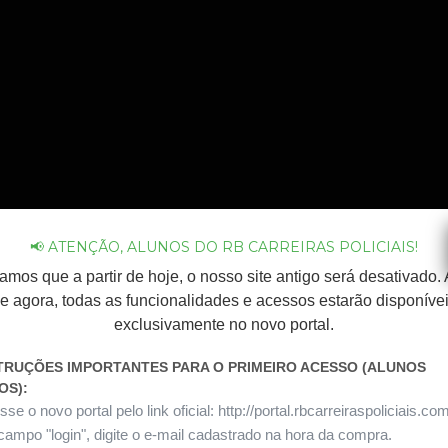
📢 ATENÇÃO, ALUNOS DO RB CARREIRAS POLICIAIS!
amos que a partir de hoje, o nosso site antigo será desativado. A
e agora, todas as funcionalidades e acessos estarão disponíve
exclusivamente no novo portal.
STRUÇÕES IMPORTANTES PARA O PRIMEIRO ACESSO (ALUNOS
OS):
se o novo portal pelo link oficial:
http://portal.rbcarreiraspoliciais.co
campo "login", digite o e-mail cadastrado na hora da compra.