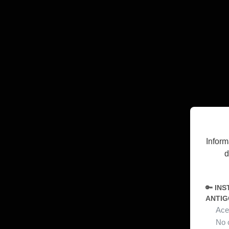
Inform
d
🔑 IN
ANTIG
Aces
No 