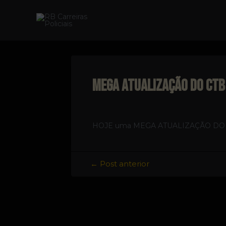
Ir
para
o
conteúdo
Mega atualização do CTB
HOJE uma MEGA ATUALIZAÇÃO DO CTB pa
Navegação
←
Post anterior
de
Post