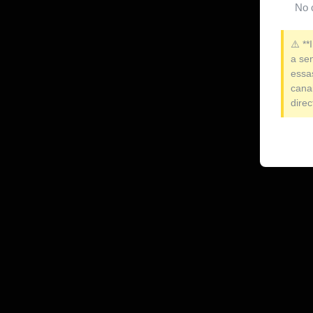
No 
⚠️ **
a se
essa
cana
dire