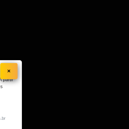
×
 partir
is
m.br