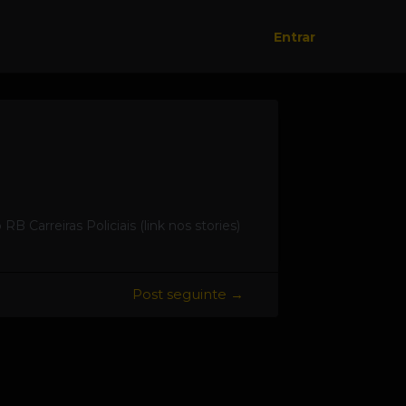
Entrar
rreiras Policiais (link nos stories)
Post seguinte
→