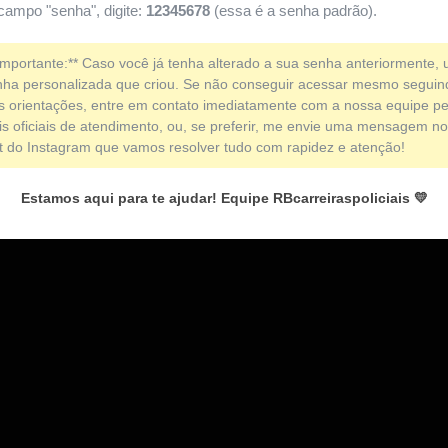
campo "senha", digite:
12345678
(essa é a senha padrão).
Importante:** Caso você já tenha alterado a sua senha anteriormente, ut
nha personalizada que criou. Se não conseguir acessar mesmo seguin
s orientações, entre em contato imediatamente com a nossa equipe pe
is oficiais de atendimento, ou, se preferir, me envie uma mensagem no
ct do Instagram que vamos resolver tudo com rapidez e atenção!
Estamos aqui para te ajudar! Equipe RBcarreiraspoliciais 💛