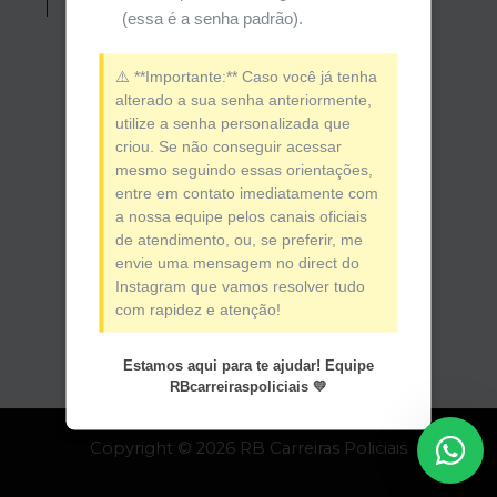
(essa é a senha padrão).
⚠️ **Importante:** Caso você já tenha
alterado a sua senha anteriormente,
utilize a senha personalizada que
criou. Se não conseguir acessar
mesmo seguindo essas orientações,
entre em contato imediatamente com
a nossa equipe pelos canais oficiais
de atendimento, ou, se preferir, me
envie uma mensagem no direct do
Instagram que vamos resolver tudo
com rapidez e atenção!
Estamos aqui para te ajudar! Equipe
RBcarreiraspoliciais 💛
Copyright © 2026 RB Carreiras Policiais