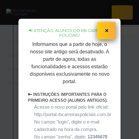
Ir
para
o
Main
conteúdo
Menu
Policia Civil de SÃO PAULO – Escrivão
×
📢 ATENÇÃO, ALUNOS DO RB CARREIRAS
POLICIAIS!
Início
Informamos que a partir de hoje, o
nosso site antigo será desativado. A
Cursos
partir de agora, todas as
funcionalidades e acessos estarão
Aulas ao vivo
Curso Teórico
disponíveis exclusivamente no novo
portal.
Pergunte a IA
🔑 INSTRUÇÕES IMPORTANTES PARA O
PRIMEIRO ACESSO (ALUNOS ANTIGOS):
Acesse o novo portal pelo link oficial:
http://portal.rbcarreiraspoliciais.com.br
No campo "login", digite o e-mail
cadastrado na hora da compra.
No campo "senha", digite:
12345678