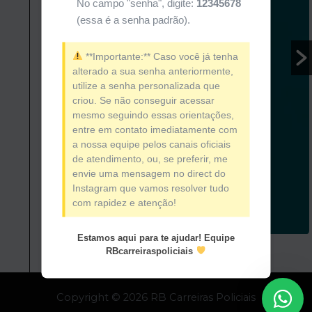
No campo "senha", digite:
12345678
(essa é a senha padrão).
**Importante:** Caso você já tenha
alterado a sua senha anteriormente,
utilize a senha personalizada que
criou. Se não conseguir acessar
mesmo seguindo essas orientações,
entre em contato imediatamente com
a nossa equipe pelos canais oficiais
de atendimento, ou, se preferir, me
envie uma mensagem no direct do
Instagram que vamos resolver tudo
com rapidez e atenção!
Estamos aqui para te ajudar! Equipe
RBcarreiraspoliciais
Copyright © 2026 RB Carreiras Policiais