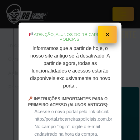
Ir
para
o
Main
conteúdo
Menu
Policia Civil de SÃO PAULO – Agente
×
ATENÇÃO, ALUNOS DO RB CARREIRAS
POLICIAIS!
Início
Informamos que a partir de hoje, o
nosso site antigo será desativado. A
Cursos
partir de agora, todas as
funcionalidades e acessos estarão
Aulas ao vivo
Curso Teórico
disponíveis exclusivamente no novo
portal.
Pergunte a IA
INSTRUÇÕES IMPORTANTES PARA O
PRIMEIRO ACESSO (ALUNOS ANTIGOS):
Acesse o novo portal pelo link oficial:
http://portal.rbcarreiraspoliciais.com.br
No campo "login", digite o e-mail
cadastrado na hora da compra.