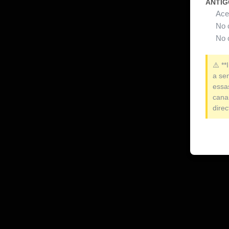
ANTIG
Aces
No 
No 
⚠️ **
a se
essa
cana
dire