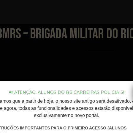
BMRS – Brigada Militar do Ri
📢 ATENÇÃO, ALUNOS DO RB CARREIRAS POLICIAIS!
amos que a partir de hoje, o nosso site antigo será desativado. A
e agora, todas as funcionalidades e acessos estarão disponíve
exclusivamente no novo portal.
STRUÇÕES IMPORTANTES PARA O PRIMEIRO ACESSO (ALUNOS