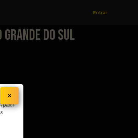
Entrar
o Grande do Sul
×
 partir
is