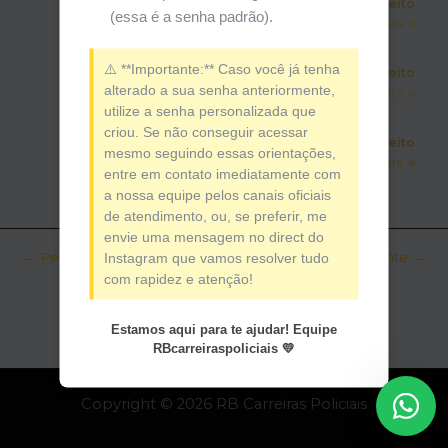
Nesta Missão veremos o conteúdo de Direito
(essa é a senha padrão).
Constitucional teoria de direitos individuais e
coletivos - parte VI
⚠️ **Importante:** Caso você já tenha
Nesta Missão veremos o conteúdo de Direito
alterado a sua senha anteriormente,
Constitucional teoria de direitos individuais e
utilize a senha personalizada que
coletivos - parte VII
criou. Se não conseguir acessar
Nesta Missão veremos o conteúdo de Direito
mesmo seguindo essas orientações,
Constitucional teoria de direitos individuais e
entre em contato imediatamente com
coletivos no formato de FLASH CARDS
a nossa equipe pelos canais oficiais
de atendimento, ou, se preferir, me
envie uma mensagem no direct do
Navegação
←
Pertencerei anterior
Pertencerei seguinte
→
Instagram que vamos resolver tudo
de
com rapidez e atenção!
Post
Estamos aqui para te ajudar! Equipe
RBcarreiraspoliciais 💛
Copyright © 2026 RB Carreiras Policiais