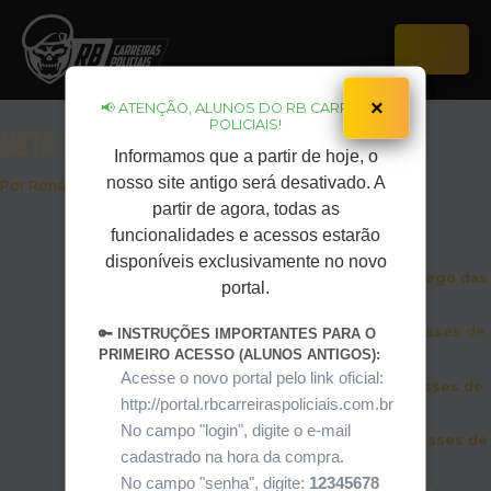
Ir
para
o
Main
conteúdo
Menu
×
📢 ATENÇÃO, ALUNOS DO RB CARREIRAS
POLICIAIS!
Meta 32
Informamos que a partir de hoje, o
nosso site antigo será desativado. A
Por
Ronaldo Bandeira
/
13 de dezembro de 2023
partir de agora, todas as
7 Missões nessa etapa
funcionalidades e acessos estarão
disponíveis exclusivamente no novo
Nesta Missão temos o conteúdo de Emprego das
portal.
Classes de Palavras - Conjunções
Nesta Missão teremos o conteúdo de Classes de
🔑 INSTRUÇÕES IMPORTANTES PARA O
Palavras - Substantivos
PRIMEIRO ACESSO (ALUNOS ANTIGOS):
Acesse o novo portal pelo link oficial:
Nesta Missão teremos o conteúdo de classes de
http://portal.rbcarreiraspoliciais.com.br
palavras Adverbios e Adjetivos
No campo "login", digite o e-mail
Nesta Missão veremos o conteúdo de Classes de
cadastrado na hora da compra.
Palavras no formato de Flash Cards
No campo "senha", digite:
12345678