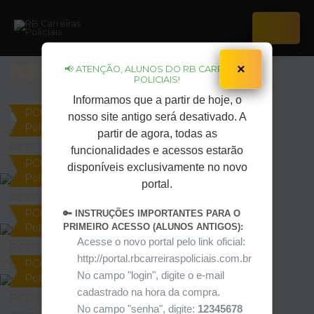
Ir
para
o
Main
conteúdo
Menu
PCERJ Inspetor de Polícia
×
📢 ATENÇÃO, ALUNOS DO RB CARREIRAS
POLICIAIS!
Informamos que a partir de hoje, o
PCERJ Inspetor de
nosso site antigo será desativado. A
Polícia
partir de agora, todas as
PCERJ – Direito
funcionalidades e acessos estarão
PCERJ Inspetor de
Processual Penal
disponíveis exclusivamente no novo
Polícia
portal.
PCERJ – Língua
PCERJ Inspetor de
🔑 INSTRUÇÕES IMPORTANTES PARA O
Portuguesa
PRIMEIRO ACESSO (ALUNOS ANTIGOS):
Polícia
Acesse o novo portal pelo link oficial:
PCERJ – Direito
http://portal.rbcarreiraspoliciais.com.br
PCERJ Inspetor de
Constitucional
No campo "login", digite o e-mail
Polícia
cadastrado na hora da compra.
PCERJ – Direito
No campo "senha", digite:
12345678