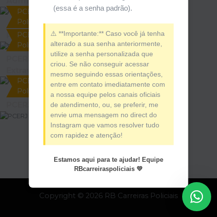
Administrativo
(essa é a senha padrão).
PCERJ Inspetor de
Polícia
⚠️ **Importante:** Caso você já tenha
PCERJ Inspetor de
PCERJ – Informática
alterado a sua senha anteriormente,
Polícia
utilize a senha personalizada que
PCERJ – Leis
criou. Se não conseguir acessar
Extravagantes
mesmo seguindo essas orientações,
PCERJ Inspetor de
entre em contato imediatamente com
Polícia
a nossa equipe pelos canais oficiais
PCERJ – Direito Penal
de atendimento, ou, se preferir, me
envie uma mensagem no direct do
Instagram que vamos resolver tudo
com rapidez e atenção!
Estamos aqui para te ajudar! Equipe
RBcarreiraspoliciais 💛
Copyright © 2026 RB Carreiras Policiais